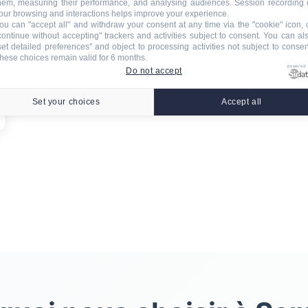
hem, measuring their performance, and analysing audiences. Session recording 
our browsing and interactions helps improve your experience.
ou can "accept all" and withdraw your consent at any time via the "cookie" icon, 
continue without accepting" trackers and activities subject to consent. You can al
set detailed preferences" and object to processing activities not subject to consen
hese choices remain valid for 6 months.
powered
Do not accept
Set your choices
Accept all