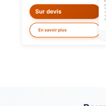
t
y
Y
Sur devis
"
"
T
En savoir plus