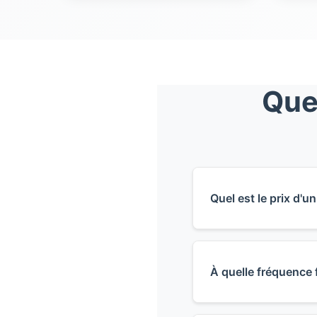
Que
Quel est le prix d'u
Le prix d'un ram
pour une cheminé
À quelle fréquence 
facturé sur devi
du certificat de
Le règlement sa