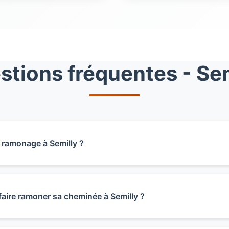
stions fréquentes - Sem
n ramonage à Semilly ?
onage à Semilly varie selon le type d'installation : comptez
e, 70€ pour un poêle, et 80€ pour une chaudière. Le débis
faire ramoner sa cheminée à Semilly ?
s. Ces tarifs incluent le déplacement dans le canton de Pois
 ramonage.
nitaire départemental impose au minimum un ramonage par 