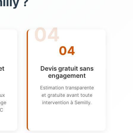
lly ?
04
et
Devis gratuit sans
engagement
Estimation transparente
aux
et gratuite avant toute
age
intervention à Semilly.
RC