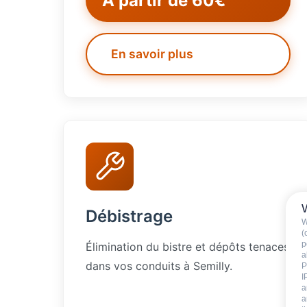
À partir de 60€
En savoir plus
Débistrage
W
(
p
Élimination du bistre et dépôts tenaces
a
dans vos conduits à Semilly.
P
I
a
a