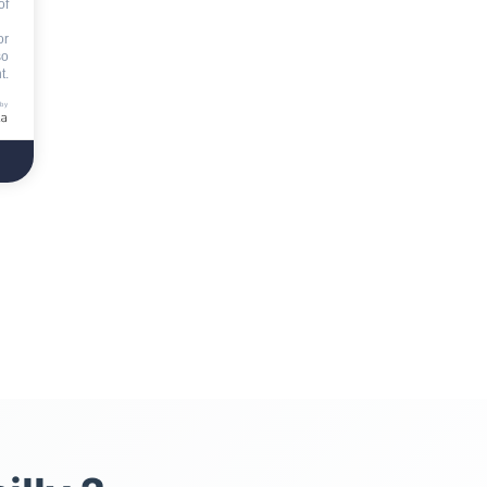
of
or
so
t.
 by