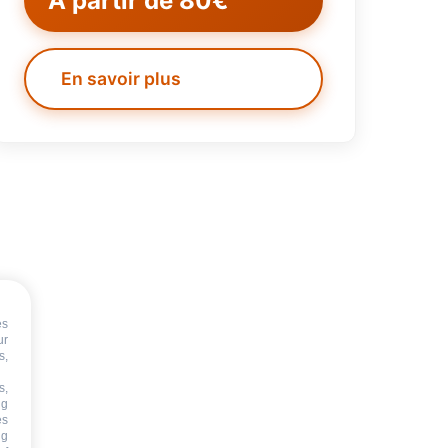
À partir de 80€
En savoir plus
es
ur
s,
s,
ng
es
ng