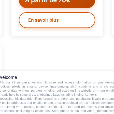
À partir de 70€
En savoir plus
Welcome
ith our 79
partners
, we wish to store and access information on your devic
cookies, pixels in emails, device fingerprinting, etc.), combine and share yo
ersonal data with our partners, whether collected on this website or in our email
lready held by some of us, or obtained later, including in other contexts.
rocessing this data (identifiers, browsing, preferences, purchases, loyalty program
P, postal addresses and emails, phone, precise geolocation, etc.) allows developi
nd offering you services, content, commercial offers and ads across your devic
nd screens (including by email, post, SMS, phone, audio, and video), personalisi