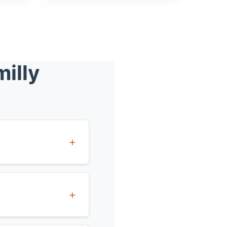
illy
 à partir de 60€
trage est
sons et la remise
an pour les