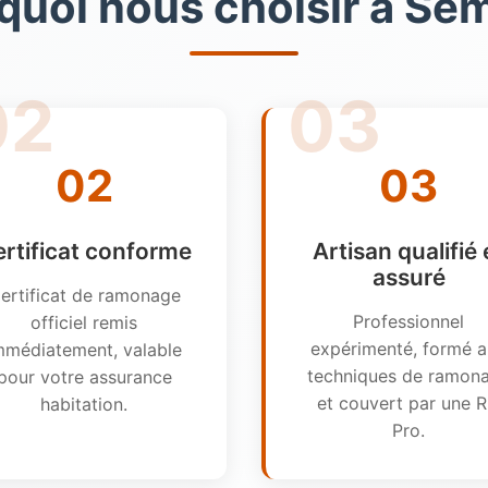
quoi nous choisir à Semi
02
03
rtificat conforme
Artisan qualifié 
assuré
ertificat de ramonage
Professionnel
officiel remis
expérimenté, formé 
mmédiatement, valable
techniques de ramon
pour votre assurance
et couvert par une 
habitation.
Pro.