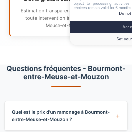
object to processing activitie
choices remain valid for 6 months
Estimation transparente et gratuite avant
Do not
toute intervention à Bourmont-entre-
Meuse-et-Mouzon.
Accep
Set your
Questions fréquentes - Bourmont-
entre-Meuse-et-Mouzon
Quel est le prix d'un ramonage à Bourmont-
entre-Meuse-et-Mouzon ?