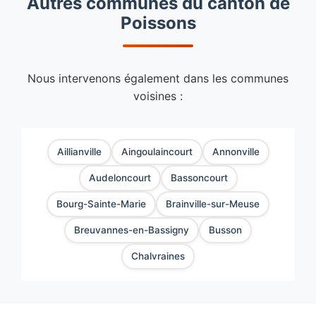
Autres communes du canton de
monoxyde de carbone.
feu de cheminée, contactez-nous
Poissons
immédiatement. Nous nous efforçons
d'intervenir dans la journée selon la
disponibilité.
Nous intervenons également dans les communes
voisines :
Aillianville
Aingoulaincourt
Annonville
Audeloncourt
Bassoncourt
Bourg-Sainte-Marie
Brainville-sur-Meuse
Breuvannes-en-Bassigny
Busson
Chalvraines