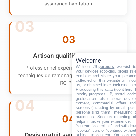
assurance habitation.
03
Artisan qualifié et assuré
Welcome
With our 79
partners
, we wish t
Professionnel expérimenté, formé aux
your devices (cookies, pixels in em
techniques de ramonage et couvert par une
combine and share your personal
collected on this website or in o
RC Pro.
us, or obtained later, including in 
Processing this data (identifiers,
loyalty programs, IP, postal add
geolocation, etc.) allows devel
content, commercial offers an
screens (including by email, pos
personalising them, measuring t
04
audiences. Session recording of
helps improve your experience.
You can "accept all" and withdraw
"cookie" icon, or "continue without
Devis gratuit sans engagement
subject to consent. You can als