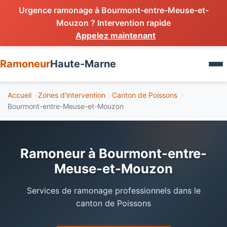
Urgence ramonage à Bourmont-entre-Meuse-et-
Mouzon ? Intervention rapide
Appelez maintenant
Services
Ramoneur
Haute-Marne
Ramonage cheminée
Zones d'intervention
Accueil
Zones d'intervention
Canton de Poissons
Ramonage poêle
Bourmont-entre-Meuse-et-Mouzon
Devis gratuit
Ramonage chaudière
Débistrage
Urgence
Ramoneur à Bourmont-entre-
Inspection conduit
Meuse-et-Mouzon
Urgence 24h
Services de ramonage professionnels dans le
canton de Poissons