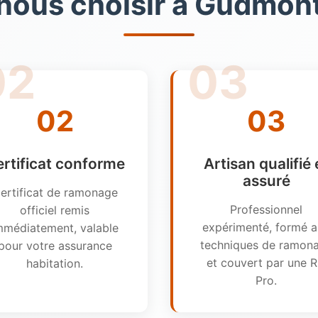
nous choisir à Gudmont-
02
03
rtificat conforme
Artisan qualifié 
assuré
ertificat de ramonage
Professionnel
officiel remis
expérimenté, formé 
mmédiatement, valable
techniques de ramon
pour votre assurance
et couvert par une 
habitation.
Pro.