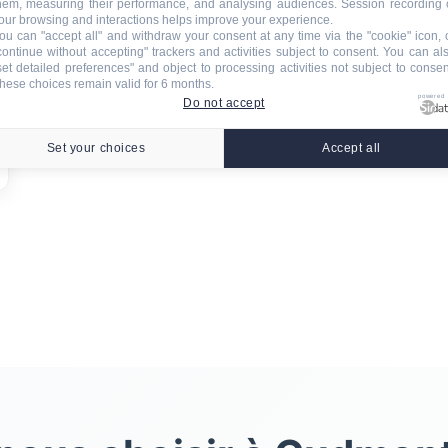
hem, measuring their performance, and analysing audiences. Session recording 
our browsing and interactions helps improve your experience.
ou can "accept all" and withdraw your consent at any time via the "cookie" icon, 
continue without accepting" trackers and activities subject to consent. You can al
set detailed preferences" and object to processing activities not subject to consen
hese choices remain valid for 6 months.
powered
Do not accept
Set your choices
Accept all