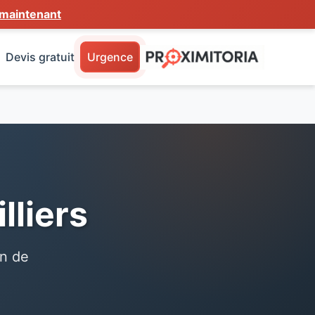
maintenant
Devis gratuit
Urgence
liers
on de