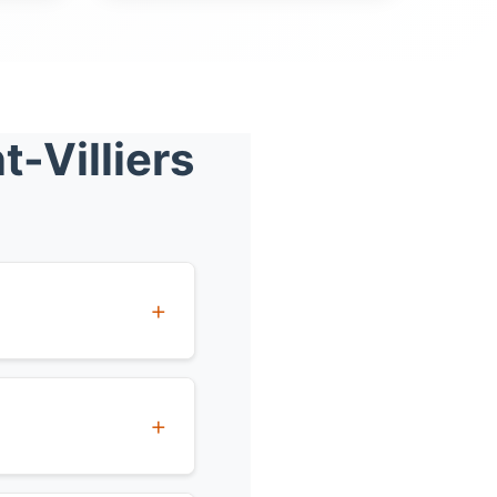
-Villiers
: comptez à partir
Le débistrage
inville et la
an pour les