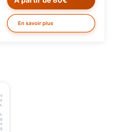
À partir de 80€
En savoir plus
es
ur
s,
s,
ng
es
ng