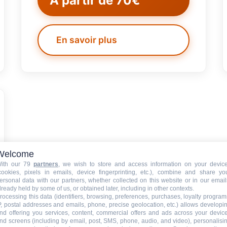
À partir de 70€
En savoir plus
Welcome
ith our 79
partners
, we wish to store and access information on your devic
cookies, pixels in emails, device fingerprinting, etc.), combine and share yo
ersonal data with our partners, whether collected on this website or in our email
lready held by some of us, or obtained later, including in other contexts.
rocessing this data (identifiers, browsing, preferences, purchases, loyalty program
P, postal addresses and emails, phone, precise geolocation, etc.) allows developi
nd offering you services, content, commercial offers and ads across your devic
nd screens (including by email, post, SMS, phone, audio, and video), personalisi