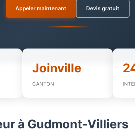
Appeler maintenant
Devis gratuit
Joinville
2
CANTON
INTE
ur à Gudmont-Villiers