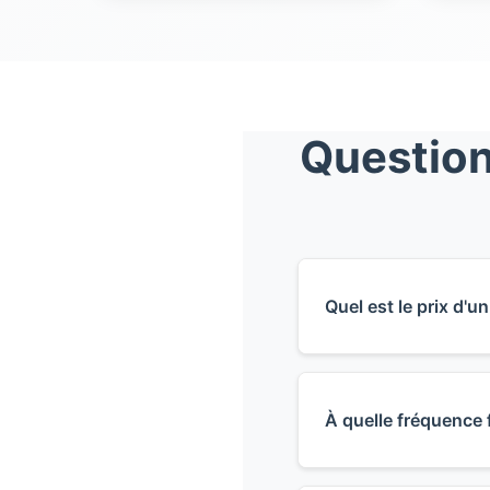
Question
Quel est le prix d'
Le prix d'un ramo
de 60€ pour une
À quelle fréquence 
est facturé sur d
remise du certif
Le règlement sa