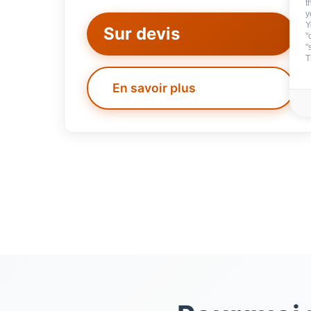
t
y
Y
Sur devis
"
"
T
En savoir plus