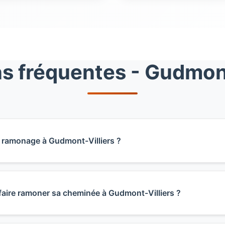
s fréquentes - Gudmont
un ramonage à Gudmont-Villiers ?
nage à Gudmont-Villiers varie selon le type d'installation 
 cheminée, 70€ pour un poêle, et 80€ pour une chaudière. 
faire ramoner sa cheminée à Gudmont-Villiers ?
evis. Ces tarifs incluent le déplacement dans le canton de Jo
icat de ramonage.
nitaire départemental impose au minimum un ramonage par 