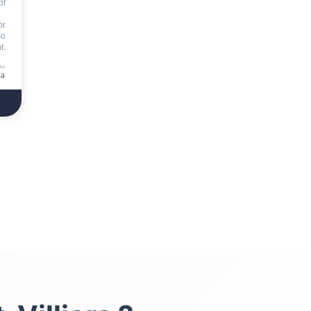
of
or
so
t.
 by