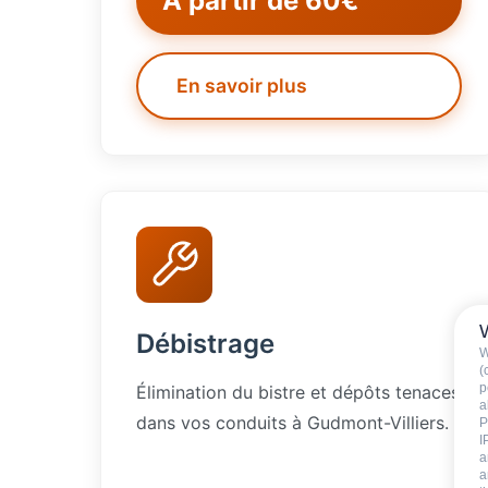
À partir de 60€
En savoir plus
Débistrage
W
(
p
Élimination du bistre et dépôts tenaces
a
dans vos conduits à Gudmont-Villiers.
P
I
a
a