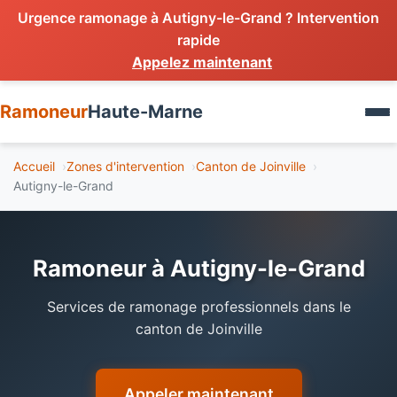
Urgence ramonage à Autigny-le-Grand ? Intervention
rapide
Appelez maintenant
Services
Ramoneur
Haute-Marne
Ramonage cheminée
Zones d'intervention
Accueil
Zones d'intervention
Canton de Joinville
Ramonage poêle
Autigny-le-Grand
Devis gratuit
Ramonage chaudière
Débistrage
Urgence
Ramoneur à Autigny-le-Grand
Inspection conduit
Services de ramonage professionnels dans le
Urgence 24h
canton de Joinville
Appeler maintenant