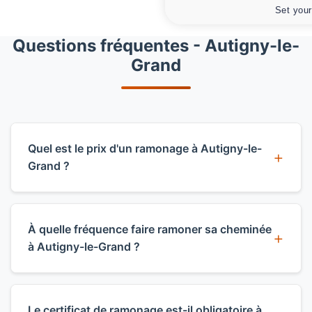
Set your
Questions fréquentes - Autigny-le-
Grand
Quel est le prix d'un ramonage à Autigny-le-
Grand ?
Le prix d'un ramonage à Autigny-le-Grand
varie selon le type d'installation : comptez à
À quelle fréquence faire ramoner sa cheminée
partir de 60€ pour une cheminée, 70€ pour
à Autigny-le-Grand ?
un poêle, et 80€ pour une chaudière. Le
débistrage est facturé sur devis. Ces tarifs
Le règlement sanitaire départemental
incluent le déplacement dans le canton de
impose au minimum un ramonage par an
Le certificat de ramonage est-il obligatoire à