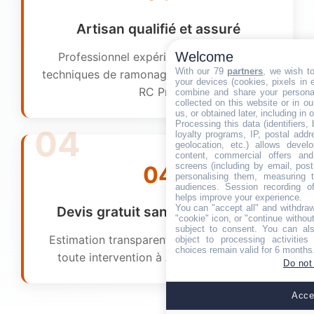
Artisan qualifié et assuré
Welcome
Professionnel expérimenté, formé aux
With our 79
partners
, we wish t
techniques de ramonage et couvert par une
your devices (cookies, pixels in em
RC Pro.
combine and share your personal
collected on this website or in o
us, or obtained later, including in 
Processing this data (identifiers,
loyalty programs, IP, postal add
geolocation, etc.) allows devel
content, commercial offers an
screens (including by email, pos
04
personalising them, measuring t
audiences. Session recording of
helps improve your experience.
You can "accept all" and withdraw
Devis gratuit sans engagement
"cookie" icon, or "continue without
subject to consent. You can als
Estimation transparente et gratuite avant
object to processing activitie
choices remain valid for 6 months
toute intervention à Autigny-le-Grand.
Do not
Accep