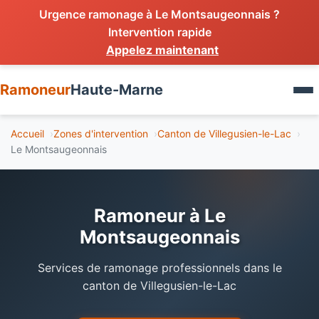
Urgence ramonage à Le Montsaugeonnais ?
Intervention rapide
Appelez maintenant
Services
Ramoneur
Haute-Marne
Ramonage cheminée
Zones d'intervention
Accueil
Zones d'intervention
Canton de Villegusien-le-Lac
Ramonage poêle
Le Montsaugeonnais
Devis gratuit
Ramonage chaudière
Débistrage
Urgence
Ramoneur à Le
Inspection conduit
Montsaugeonnais
Urgence 24h
Services de ramonage professionnels dans le
canton de Villegusien-le-Lac