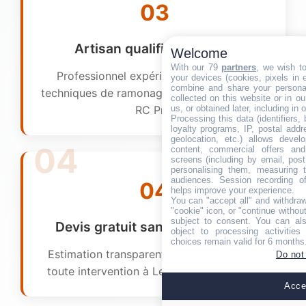
03
Artisan qualifié et assuré
Welcome
With our 79
partners
, we wish t
Professionnel expérimenté, formé aux
your devices (cookies, pixels in em
combine and share your personal
techniques de ramonage et couvert par une
collected on this website or in o
us, or obtained later, including in 
RC Pro.
Processing this data (identifiers,
loyalty programs, IP, postal add
geolocation, etc.) allows devel
content, commercial offers an
screens (including by email, pos
personalising them, measuring t
audiences. Session recording of
04
helps improve your experience.
You can "accept all" and withdraw
"cookie" icon, or "continue without
subject to consent. You can als
Devis gratuit sans engagement
object to processing activitie
choices remain valid for 6 months
Estimation transparente et gratuite avant
Do not
toute intervention à Le Montsaugeonnais.
Accep