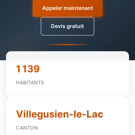
Appeler maintenant
Devis gratuit
1 139
HABITANTS
Villegusien-le-Lac
CANTON