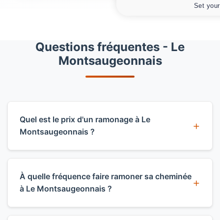
Set your
Questions fréquentes - Le
Montsaugeonnais
Quel est le prix d'un ramonage à Le
Montsaugeonnais ?
Le prix d'un ramonage à Le
Montsaugeonnais varie selon le type
À quelle fréquence faire ramoner sa cheminée
d'installation : comptez à partir de 60€
à Le Montsaugeonnais ?
pour une cheminée, 70€ pour un poêle, et
80€ pour une chaudière. Le débistrage est
Le règlement sanitaire départemental